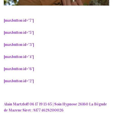
[maxbutton id="7"]
[maxbutton id="5"]
[maxbutton id="3"]
[maxbutton id="4"]
[maxbutton id="6"]
[maxbutton id="2"]
Alain Martzloff 06 17 19 13 65 | Soin Hypnose 26160 La Bégude
de Mazenc Siret : 81774628200026