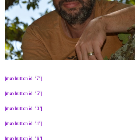
[maxbutton id="7"]
[maxbutton id="5"]
[maxbutton id="3"]
[maxbutton id="4"]
[maxbutton id="6"]