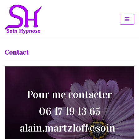
Aller
au
contenu
Contact
Pour me contacter
06 17 19 13 65
alain.martzloff@soin-